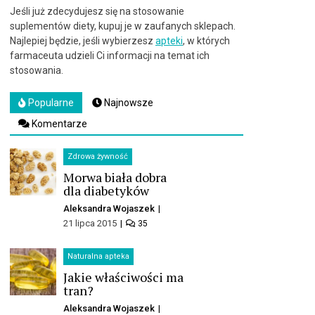
Jeśli już zdecydujesz się na stosowanie
suplementów diety, kupuj je w zaufanych sklepach.
Najlepiej będzie, jeśli wybierzesz
apteki
, w których
farmaceuta udzieli Ci informacji na temat ich
stosowania.
Popularne
Najnowsze
Komentarze
Zdrowa żywność
Morwa biała dobra
dla diabetyków
Aleksandra Wojaszek
21 lipca 2015
35
Naturalna apteka
Jakie właściwości ma
tran?
Aleksandra Wojaszek