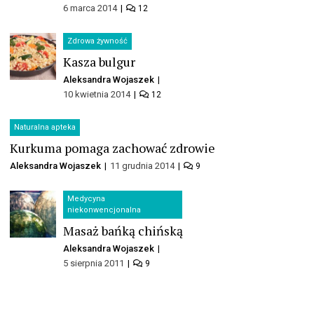
6 marca 2014
12
Zdrowa żywność
Kasza bulgur
Aleksandra Wojaszek
10 kwietnia 2014
12
Naturalna apteka
Kurkuma pomaga zachować zdrowie
Aleksandra Wojaszek
11 grudnia 2014
9
Medycyna
niekonwencjonalna
Masaż bańką chińską
Aleksandra Wojaszek
5 sierpnia 2011
9