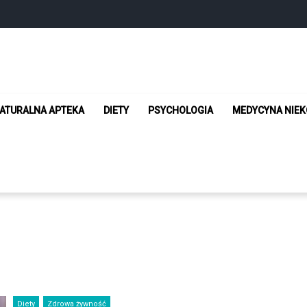
 Żyj w zgodzie ze sobą
ATURALNA APTEKA
DIETY
PSYCHOLOGIA
MEDYCYNA NIE
Diety
Zdrowa żywność