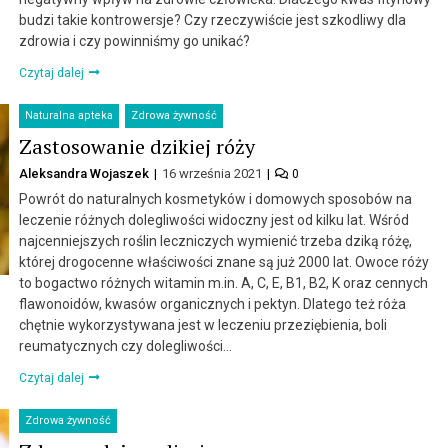
budzi takie kontrowersje? Czy rzeczywiście jest szkodliwy dla
zdrowia i czy powinniśmy go unikać?
Czytaj dalej
Naturalna apteka
Zdrowa żywność
Zastosowanie dzikiej róży
Aleksandra Wojaszek
16 września 2021
0
Powrót do naturalnych kosmetyków i domowych sposobów na
leczenie różnych dolegliwości widoczny jest od kilku lat. Wśród
najcenniejszych roślin leczniczych wymienić trzeba dziką różę,
której drogocenne właściwości znane są już 2000 lat. Owoce róży
to bogactwo różnych witamin m.in. A, C, E, B1, B2, K oraz cennych
flawonoidów, kwasów organicznych i pektyn. Dlatego też róża
chętnie wykorzystywana jest w leczeniu przeziębienia, boli
reumatycznych czy dolegliwości…
Czytaj dalej
Zdrowa żywność