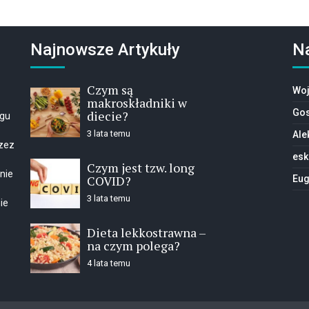
Najnowsze Artykuły
N
Czym są
Woj
makroskładniki w
Gos
diecie?
ogu
3 lata temu
Ale
rzez
esk
Czym jest tzw. long
nie
COVID?
Eug
3 lata temu
ie
Dieta lekkostrawna –
na czym polega?
4 lata temu