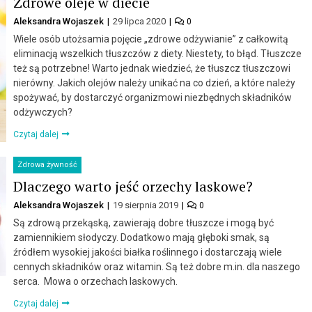
Zdrowe oleje w diecie
Aleksandra Wojaszek
29 lipca 2020
0
Wiele osób utożsamia pojęcie „zdrowe odżywianie” z całkowitą
eliminacją wszelkich tłuszczów z diety. Niestety, to błąd. Tłuszcze
też są potrzebne! Warto jednak wiedzieć, że tłuszcz tłuszczowi
nierówny. Jakich olejów należy unikać na co dzień, a które należy
spożywać, by dostarczyć organizmowi niezbędnych składników
odżywczych?
Czytaj dalej
Zdrowa żywność
Dlaczego warto jeść orzechy laskowe?
Aleksandra Wojaszek
19 sierpnia 2019
0
Są zdrową przekąską, zawierają dobre tłuszcze i mogą być
zamiennikiem słodyczy. Dodatkowo mają głęboki smak, są
źródłem wysokiej jakości białka roślinnego i dostarczają wiele
cennych składników oraz witamin. Są też dobre m.in. dla naszego
serca. Mowa o orzechach laskowych.
Czytaj dalej