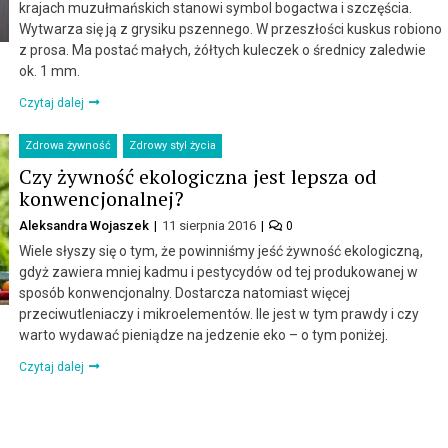
krajach muzułmańskich stanowi symbol bogactwa i szczęścia.
Wytwarza się ją z grysiku pszennego. W przeszłości kuskus robiono
z prosa. Ma postać małych, żółtych kuleczek o średnicy zaledwie
ok. 1 mm.
Czytaj dalej
Zdrowa żywność
Zdrowy styl życia
Czy żywność ekologiczna jest lepsza od
konwencjonalnej?
Aleksandra Wojaszek
11 sierpnia 2016
0
Wiele słyszy się o tym, że powinniśmy jeść żywność ekologiczną,
gdyż zawiera mniej kadmu i pestycydów od tej produkowanej w
sposób konwencjonalny. Dostarcza natomiast więcej
przeciwutleniaczy i mikroelementów. Ile jest w tym prawdy i czy
warto wydawać pieniądze na jedzenie eko – o tym poniżej.
Czytaj dalej