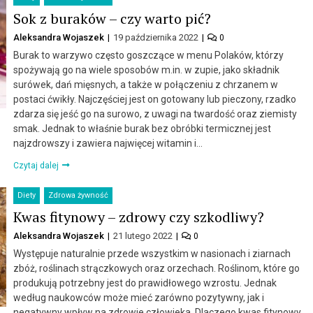
Sok z buraków – czy warto pić?
Aleksandra Wojaszek
19 października 2022
0
Burak to warzywo często goszczące w menu Polaków, którzy
spożywają go na wiele sposobów m.in. w zupie, jako składnik
surówek, dań mięsnych, a także w połączeniu z chrzanem w
postaci ćwikły. Najczęściej jest on gotowany lub pieczony, rzadko
zdarza się jeść go na surowo, z uwagi na twardość oraz ziemisty
smak. Jednak to właśnie burak bez obróbki termicznej jest
najzdrowszy i zawiera najwięcej witamin i…
Czytaj dalej
Diety
Zdrowa żywność
Kwas fitynowy – zdrowy czy szkodliwy?
Aleksandra Wojaszek
21 lutego 2022
0
Występuje naturalnie przede wszystkim w nasionach i ziarnach
zbóż, roślinach strączkowych oraz orzechach. Roślinom, które go
produkują potrzebny jest do prawidłowego wzrostu. Jednak
według naukowców może mieć zarówno pozytywny, jak i
negatywny wpływ na zdrowie człowieka. Dlaczego kwas fitynowy