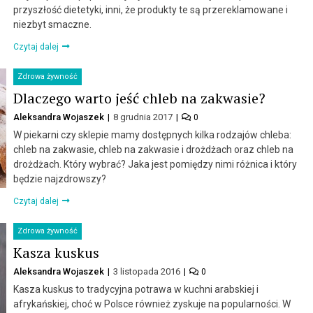
przyszłość dietetyki, inni, że produkty te są przereklamowane i
niezbyt smaczne.
Czytaj dalej
Zdrowa żywność
Dlaczego warto jeść chleb na zakwasie?
Aleksandra Wojaszek
8 grudnia 2017
0
W piekarni czy sklepie mamy dostępnych kilka rodzajów chleba:
chleb na zakwasie, chleb na zakwasie i drożdżach oraz chleb na
drożdżach. Który wybrać? Jaka jest pomiędzy nimi różnica i który
będzie najzdrowszy?
Czytaj dalej
Zdrowa żywność
Kasza kuskus
Aleksandra Wojaszek
3 listopada 2016
0
Kasza kuskus to tradycyjna potrawa w kuchni arabskiej i
afrykańskiej, choć w Polsce również zyskuje na popularności. W