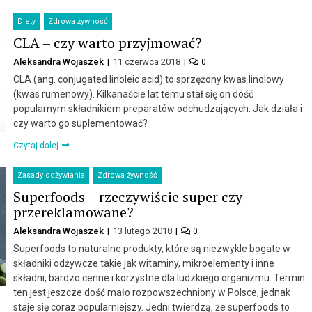
Diety
Zdrowa żywność
CLA – czy warto przyjmować?
Aleksandra Wojaszek
11 czerwca 2018
0
CLA (ang. conjugated linoleic acid) to sprzężony kwas linolowy
(kwas rumenowy). Kilkanaście lat temu stał się on dość
popularnym składnikiem preparatów odchudzających. Jak działa i
czy warto go suplementować?
Czytaj dalej
Zasady odżywiania
Zdrowa żywność
Superfoods – rzeczywiście super czy
przereklamowane?
Aleksandra Wojaszek
13 lutego 2018
0
Superfoods to naturalne produkty, które są niezwykle bogate w
składniki odżywcze takie jak witaminy, mikroelementy i inne
składni, bardzo cenne i korzystne dla ludzkiego organizmu. Termin
ten jest jeszcze dość mało rozpowszechniony w Polsce, jednak
staje się coraz popularniejszy. Jedni twierdzą, że superfoods to