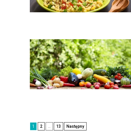
Nawigacja
1
2
…
13
Następny