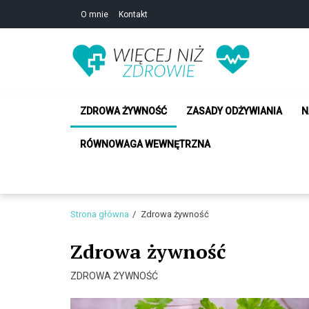
Skip
Skip
O mnie
Kontakt
to
to
navigation
content
Zdrowie i uroda –
Zdrowie i uroda – Żyj w zgodzie ze sobą!
ZDROWA ŻYWNOŚĆ
ZASADY ODŻYWIANIA
N
RÓWNOWAGA WEWNĘTRZNA
Strona główna
Zdrowa żywność
Zdrowa żywność
ZDROWA ŻYWNOŚĆ