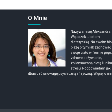
po
wpisach
O Mnie
Nazywam się Aleksandra
Wojaszek. Jestem
dietetyczką. Na swoim bl
piszę o tym jak zachować
swoje ciało w formie pop
zdrowe odżywianie,
zbilansowaną dietę i unika
stresu. Podpowiadam jak
dbać o równowagę psychiczną i fizyczną.
Więcej o mn