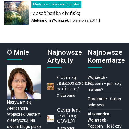
Medycyna niekonwencjonalna
Masaż bańką chińską
Aleksandra Wojaszek
5 sierpnia 2011
O Mnie
Najnowsze
Najnowsze
Artykuły
Komentarze
Czym są
Wojciech
-
makroskładniki
Popcorn – jeść czy
w diecie?
nie jeść?
3 lata temu
Goscinnie
-
Cukier
Nazywam się
palmowy
Aleksandra
Czym jest
tzw. long
Aleksandra
Wojaszek. Jestem
COVID?
Wojaszek
-
dietetyczką. Na
Popcorn – jeść czy
swoim blogu piszę
3 lata temu