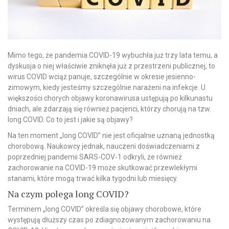
Mimo tego, że pandemia COVID-19 wybuchła już trzy lata temu, a
dyskusja o niej właściwie zniknęła już z przestrzeni publicznej, to
wirus COVID wciąż panuje, szczególnie w okresie jesienno-
zimowym, kiedy jesteśmy szczególnie narażeni na infekcje. U
większości chorych objawy koronawirusa ustępują po kilkunastu
dniach, ale zdarzają się również pacjenci, którzy chorują na tzw.
long COVID. Co to jest i jakie są objawy?
Na ten moment „long COVID” nie jest oficjalnie uznaną jednostką
chorobową. Naukowcy jednak, nauczeni doświadczeniami z
poprzedniej pandemii SARS-COV-1 odkryli, że również
zachorowanie na COVID-19 może skutkować przewlekłymi
stanami, które mogą trwać kilka tygodni lub miesięcy.
Na czym polega long COVID?
Terminem „long COVID” określa się objawy chorobowe, które
występują dłuższy czas po zdiagnozowanym zachorowaniu na