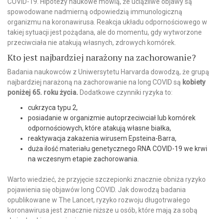
COVID-19. Hipotezy naukowe mówią, że uciążliwe objawy są
spowodowane nadmierną odpowiedzią immunologiczną
organizmu na koronawirusa. Reakcja układu odpornościowego w
takiej sytuacji jest pożądana, ale do momentu, gdy wytworzone
przeciwciała nie atakują własnych, zdrowych komórek.
Kto jest najbardziej narażony na zachorowanie?
Badania naukowców z Uniwersytetu Harvarda dowodzą, że grupą
najbardziej narażoną na zachorowanie na long COVID są
kobiety
poniżej 65. roku życia.
Dodatkowe czynniki ryzyka to:
cukrzyca typu 2,
posiadanie w organizmie autoprzeciwciał lub komórek
odpornościowych, które atakują własne białka,
reaktywacja zakażenia wirusem Epsteina-Barra,
duża ilość materiału genetycznego RNA COVID-19 we krwi
na wczesnym etapie zachorowania.
Warto wiedzieć, że przyjęcie szczepionki znacznie obniża ryzyko
pojawienia się objawów long COVID. Jak dowodzą badania
opublikowane w The Lancet, ryzyko rozwoju długotrwałego
koronawirusa jest znacznie niższe u osób, które mają za sobą