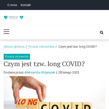
Skip
Skip
O mnie
Kontakt
to
to
navigation
content
Zdrowie i uroda – Żyj
Zdrowie i uroda – Żyj w zgodzie ze sobą!
Primary
w zgodzie ze sobą!
Menu
Strona główna
Porady zdrowotne
Czym jest tzw. long COVID?
Porady zdrowotne
Czym jest tzw. long COVID?
Dodane przez
Aleksandra Wojaszek
28 lutego 2023