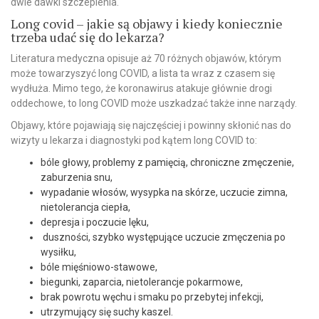
dwie dawki szczepienia.
Long covid – jakie są objawy i kiedy koniecznie
trzeba udać się do lekarza?
Literatura medyczna opisuje aż 70 różnych objawów, którym
może towarzyszyć long COVID, a lista ta wraz z czasem się
wydłuża. Mimo tego, że koronawirus atakuje głównie drogi
oddechowe, to long COVID może uszkadzać także inne narządy.
Objawy, które pojawiają się najczęściej i powinny skłonić nas do
wizyty u lekarza i diagnostyki pod kątem long COVID to:
bóle głowy, problemy z pamięcią, chroniczne zmęczenie,
zaburzenia snu,
wypadanie włosów, wysypka na skórze, uczucie zimna,
nietolerancja ciepła,
depresja i poczucie lęku,
duszności, szybko występujące uczucie zmęczenia po
wysiłku,
bóle mięśniowo-stawowe,
biegunki, zaparcia, nietolerancje pokarmowe,
brak powrotu węchu i smaku po przebytej infekcji,
utrzymujący się suchy kaszel.