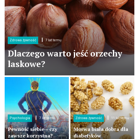
Zdrowa żywność
7 lat temu
Dlaczego warto jeść orzechy
laskowe?
Psychologia
7 lat temu
Zdrowa żywność
11 lat temu
Pewność siebie – czy
Morwa biała dobra dla
zawsze korzystna?
diabetyków