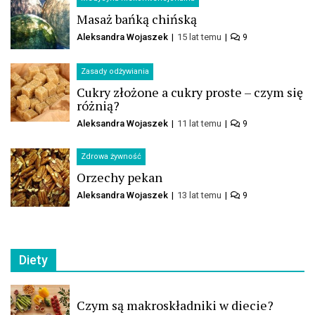
Masaż bańką chińską
Aleksandra Wojaszek
15 lat temu
9
Zasady odżywiania
Cukry złożone a cukry proste – czym się
różnią?
Aleksandra Wojaszek
11 lat temu
9
Zdrowa żywność
Orzechy pekan
Aleksandra Wojaszek
13 lat temu
9
Diety
Czym są makroskładniki w diecie?