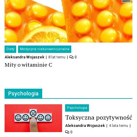
Diety
Medycyna niekonwencjonalna
Aleksandra Wojaszek
8 lat temu
0
Mity o witaminie C
Psychologia
Psychologia
Toksyczna pozytywność
Aleksandra Wojaszek
4 lata temu
0