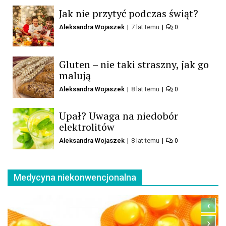
Jak nie przytyć podczas świąt?
Aleksandra Wojaszek
7 lat temu
0
Gluten – nie taki straszny, jak go
malują
Aleksandra Wojaszek
8 lat temu
0
Upał? Uwaga na niedobór
elektrolitów
Aleksandra Wojaszek
8 lat temu
0
Medycyna niekonwencjonalna
‹
›