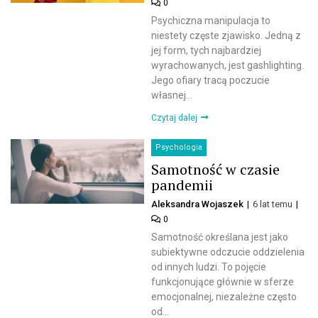
0
Psychiczna manipulacja to
niestety częste zjawisko. Jedną z
jej form, tych najbardziej
wyrachowanych, jest gashlighting.
Jego ofiary tracą poczucie
własnej...
Czytaj dalej
Psychologia
Samotność w czasie
pandemii
Aleksandra Wojaszek
6 lat temu
0
Samotność określana jest jako
subiektywne odczucie oddzielenia
od innych ludzi. To pojęcie
funkcjonujące głównie w sferze
emocjonalnej, niezależne często
od...