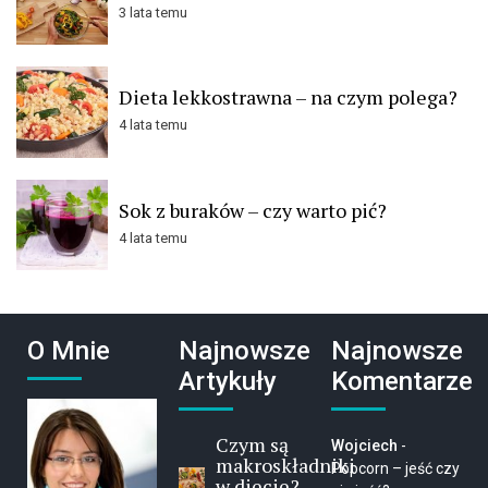
3 lata temu
Dieta lekkostrawna – na czym polega?
4 lata temu
Sok z buraków – czy warto pić?
4 lata temu
O Mnie
Najnowsze
Najnowsze
Artykuły
Komentarze
Czym są
Wojciech
-
makroskładniki
Popcorn – jeść czy
w diecie?