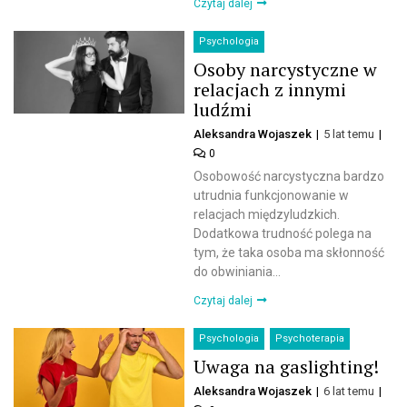
Czytaj dalej
Psychologia
Osoby narcystyczne w
relacjach z innymi
ludźmi
Aleksandra Wojaszek
5 lat temu
0
Osobowość narcystyczna bardzo
utrudnia funkcjonowanie w
relacjach międzyludzkich.
Dodatkowa trudność polega na
tym, że taka osoba ma skłonność
do obwiniania...
Czytaj dalej
Psychologia
Psychoterapia
Uwaga na gaslighting!
Aleksandra Wojaszek
6 lat temu