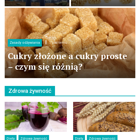
Zasady odżywiania
11 lat temu
Cukry złożone a cukry proste
– czym się różnią?
Zdrowa żywność
Diety
Zdrowa żywność
Diety
Zdrowa żywność