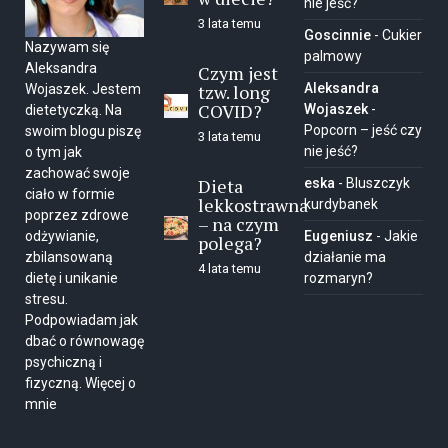
nie jeść?
3 lata temu
Goscinnie
-
Cukier
Nazywam się
palmowy
Aleksandra
Czym jest
tzw. long
Aleksandra
Wojaszek. Jestem
COVID?
Wojaszek
-
dietetyczką. Na
Popcorn – jeść czy
swoim blogu piszę
3 lata temu
nie jeść?
o tym jak
zachować swoje
Dieta
eska
-
Bluszczyk
ciało w formie
lekkostrawna
kurdybanek
poprzez zdrowe
– na czym
Eugeniusz
-
Jakie
odżywianie,
polega?
działanie ma
zbilansowaną
4 lata temu
rozmaryn?
dietę i unikanie
stresu.
Podpowiadam jak
dbać o równowagę
psychiczną i
fizyczną.
Więcej o
mnie