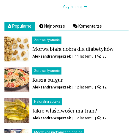
Czytaj dalej
Popularne
Najnowsze
Komentarze
Zdrowa żywność
Morwa biała dobra dla diabetyków
Aleksandra Wojaszek
11 lat temu
35
Zdrowa żywność
Kasza bulgur
Aleksandra Wojaszek
12 lat temu
12
Naturalna apteka
Jakie właściwości ma tran?
Aleksandra Wojaszek
12 lat temu
12
Medycyna niekonwencjonalna