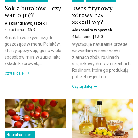
Sok z buraków – czy
Kwas fitynowy –
warto pić?
zdrowy czy
szkodliwy?
Aleksandra Wojaszek
4 lata temu
0
Aleksandra Wojaszek
4 lata temu
0
Burak to warzywo często
goszczące w menu Polaków,
Występuje naturalnie przede
którzy spożywają go na wiele
wszystkim w nasionach i
sposobów m.in. w zupie, jako
ziarnach zbóż, roślinach
składnik surówek,...
strączkowych oraz orzechach.
Roślinom, które go produkują
Czytaj dalej
potrzebny jest do...
Czytaj dalej
Naturalna apteka