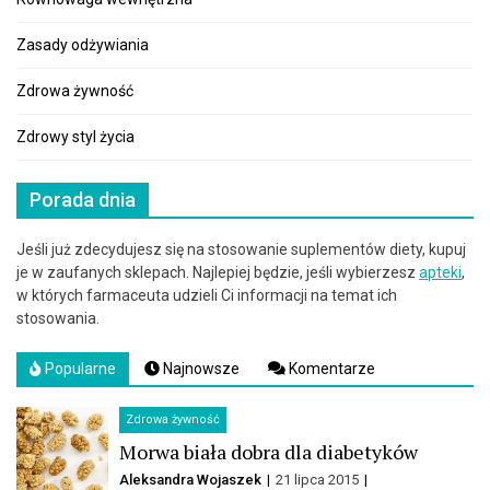
Zasady odżywiania
Zdrowa żywność
Zdrowy styl życia
Porada dnia
Jeśli już zdecydujesz się na stosowanie suplementów diety, kupuj
je w zaufanych sklepach. Najlepiej będzie, jeśli wybierzesz
apteki
,
w których farmaceuta udzieli Ci informacji na temat ich
stosowania.
Popularne
Najnowsze
Komentarze
Zdrowa żywność
Morwa biała dobra dla diabetyków
Aleksandra Wojaszek
21 lipca 2015