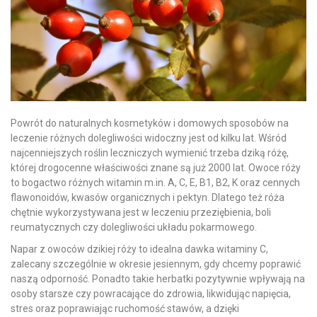
Powrót do naturalnych kosmetyków i domowych sposobów na
leczenie różnych dolegliwości widoczny jest od kilku lat. Wśród
najcenniejszych roślin leczniczych wymienić trzeba dziką różę,
której drogocenne właściwości znane są już 2000 lat. Owoce róży
to bogactwo różnych witamin m.in. A, C, E, B1, B2, K oraz cennych
flawonoidów, kwasów organicznych i pektyn. Dlatego też róża
chętnie wykorzystywana jest w leczeniu przeziębienia, boli
reumatycznych czy dolegliwości układu pokarmowego.
Napar z owoców dzikiej róży to idealna dawka witaminy C,
zalecany szczególnie w okresie jesiennym, gdy chcemy poprawić
naszą odporność. Ponadto takie herbatki pozytywnie wpływają na
osoby starsze czy powracające do zdrowia, likwidując napięcia,
stres oraz poprawiając ruchomość stawów, a dzięki