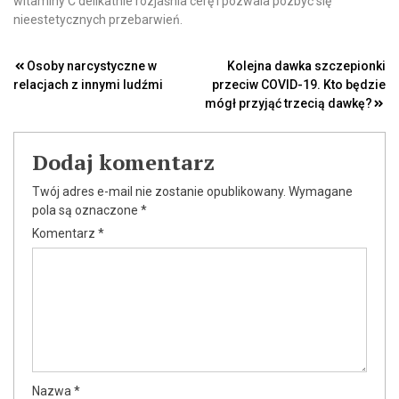
witaminy C delikatnie rozjaśnia cerę i pozwala pozbyć się
nieestetycznych przebarwień.
Nawigacja
Osoby narcystyczne w
Kolejna dawka szczepionki
relacjach z innymi ludźmi
przeciw COVID-19. Kto będzie
wpisu
mógł przyjąć trzecią dawkę?
Dodaj komentarz
Twój adres e-mail nie zostanie opublikowany.
Wymagane
pola są oznaczone
*
Komentarz
*
Nazwa
*