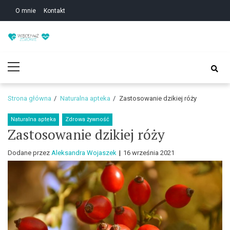
Skip
Skip
O mnie
Kontakt
to
to
navigation
content
Zdrowie i uroda – Żyj
Zdrowie i uroda – Żyj w zgodzie ze sobą!
Primary
w zgodzie ze sobą!
Menu
Strona główna
Naturalna apteka
Zastosowanie dzikiej róży
Naturalna apteka
Zdrowa żywność
Zastosowanie dzikiej róży
Dodane przez
Aleksandra Wojaszek
16 września 2021