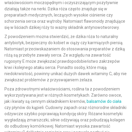
właściwościom moczopędnym i oczyszczającym pozytywnie
działają także na nerki. Dzika róża często znajduje się w
preparatach medycznych, leczących wysokie ciśnienie czy
schorzenia serca oraz wątroby. Natomiast flawonoidy znajdujące
się w liściach dzikiej róży to ważny składnik antynowotworowy.
Z powodzeniem można stwierdzić, że dzika róża to naturalny
antybiotyk, bezpieczny do kobiet w ciąży czy karmiących piersią.
Natomiast przeciwskazaniem do stosowania preparatów z dziką
różą są przebyte zawały serca. Ze względu na zawartość
rugosyny E może zwiększać prawdopodobieństwo zakrzepów
krwi i kolejnego ataku serca. Ponadto osoby, które mają
niedokrwistość, powinny unikać dużych dawek witaminy C, aby nie
zwiększać problemów z przyswajaniem żelaza.
Poza zdrowotnymi właściwościami, roślina ta z powodzeniem
wykorzystywana jest w różnych kosmetykach. Zarówno owoce,
jak i kwiaty są cennym składnikiem kremów,
balsamów do ciała
czy płynów do kąpieli. Cudowny zapach oraz różnorodne składniki
odżywcze szybko poprawiają kondycję skóry. Różane kosmetyki
wygładzają zmarszczki, silnie odżywiają oraz pobudzają kolagen
do odbudowy komórkowej. Natomiast wysoka zawartość