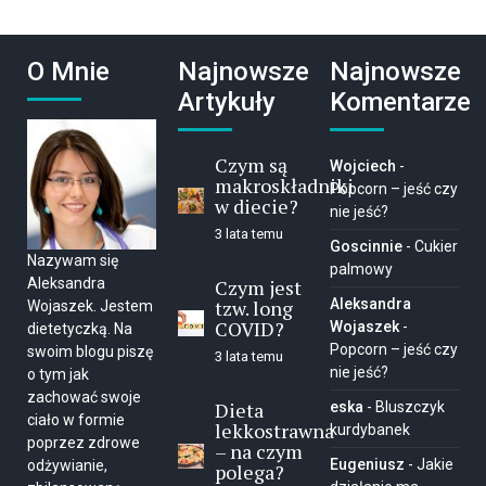
O Mnie
Najnowsze
Najnowsze
Artykuły
Komentarze
Czym są
Wojciech
-
makroskładniki
Popcorn – jeść czy
w diecie?
nie jeść?
3 lata temu
Goscinnie
-
Cukier
Nazywam się
palmowy
Aleksandra
Czym jest
tzw. long
Aleksandra
Wojaszek. Jestem
COVID?
Wojaszek
-
dietetyczką. Na
Popcorn – jeść czy
swoim blogu piszę
3 lata temu
nie jeść?
o tym jak
zachować swoje
Dieta
eska
-
Bluszczyk
ciało w formie
lekkostrawna
kurdybanek
poprzez zdrowe
– na czym
Eugeniusz
-
Jakie
odżywianie,
polega?