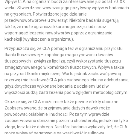
Wpływ CLA na organizm budzi zainteresowanie już od lat 70. XX
wieku. Stwierdzono wówczas jego pozytywny wpływ w badaniach
na gryzoniach. Potwierdzono jego działanie
przeciwnowotworowe u zwierząt. Niektóre badania sugerują
także, że może ograniczać karcinogenezę u ludzi oraz
wspomagać leczenie nowotworów poprzez ograniczanie
kacheksji (wyniszczenia organizmu).
Przypuszcza się, że CLA pomaga też w ograniczaniu przyrostu
tkanki tłuszczowej – zapobiega magazynowaniu kwasów
tłuszczowych i zwiększa lipolizę, czyli wykorzystanie tłuszczu
zmagazynowanego w komórkach tłuszczowych. Wpływa także
na przyrost tkanki mięśniowej. Warto jednak zachować pewną
rezerwę i nie traktować CLA jako cudownego leku na odchudzanie,
gdyż dotychczas wykonane badania z udziałem ludzi w
większości budzą zastrzeżenia pod względem metodologicznym.
Okazuje się, że CLA może mieć także pewne efekty uboczne.
Zaobserwowano, że przyjmowanie dużych dawek może
powodować osłabienie i nudności. Poza tym wprawdzie
zaobserwowano obniżanie poziomu cholesterolu, jednak nie tylko
złego, lecz także dobrego. Niektóre badania wykazały też, że CLA
może wpływać negatywnie na wrażliwość insulinową.