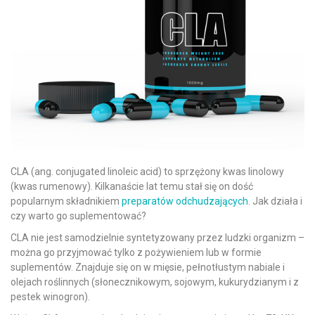
CLA (ang. conjugated linoleic acid) to sprzężony kwas linolowy
(kwas rumenowy). Kilkanaście lat temu stał się on dość
popularnym składnikiem
preparatów odchudzających
. Jak działa i
czy warto go suplementować?
CLA nie jest samodzielnie syntetyzowany przez ludzki organizm –
można go przyjmować tylko z pożywieniem lub w formie
suplementów. Znajduje się on w mięsie, pełnotłustym nabiale i
olejach roślinnych (słonecznikowym, sojowym, kukurydzianym i z
pestek winogron).