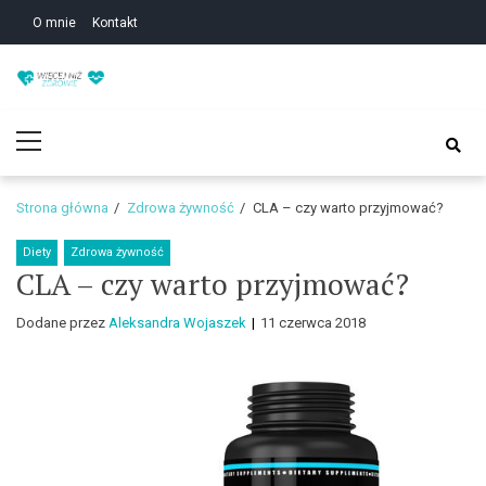
Skip
Skip
O mnie
Kontakt
to
to
navigation
content
Zdrowie i uroda – Żyj
Zdrowie i uroda – Żyj w zgodzie ze sobą!
Primary
w zgodzie ze sobą!
Menu
Strona główna
Zdrowa żywność
CLA – czy warto przyjmować?
Diety
Zdrowa żywność
CLA – czy warto przyjmować?
Dodane przez
Aleksandra Wojaszek
11 czerwca 2018