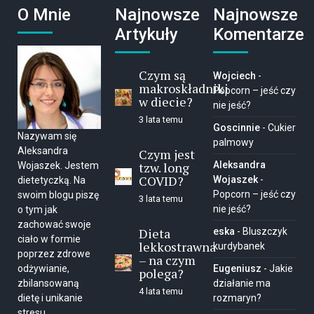
O Mnie
Najnowsze
Najnowsze
Artykuły
Komentarze
Czym są
Wojciech
-
makroskładniki
Popcorn – jeść czy
w diecie?
nie jeść?
3 lata temu
Goscinnie
-
Cukier
Nazywam się
palmowy
Aleksandra
Czym jest
tzw. long
Aleksandra
Wojaszek. Jestem
COVID?
Wojaszek
-
dietetyczką. Na
Popcorn – jeść czy
swoim blogu piszę
3 lata temu
nie jeść?
o tym jak
zachować swoje
Dieta
eska
-
Bluszczyk
ciało w formie
lekkostrawna
kurdybanek
poprzez zdrowe
– na czym
Eugeniusz
-
Jakie
odżywianie,
polega?
działanie ma
zbilansowaną
4 lata temu
rozmaryn?
dietę i unikanie
stresu.