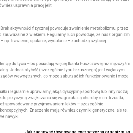
 również usprawnia pracę jelit.
 Brak aktywności fizycznej powoduje zwolnienie metabolizmu, przez
t to zauważalne z wiekiem. Regularny ruch powoduje, że nasz organizm
 – np. trawienie, spalanie, wydalanie – zachodzą szybciej.
ncję do tycia – bo posiadają więcej tkanki tłuszczowej niż mężczyźni.
lną. Jednak otyłość (szczególnie typu brzusznego) jest większym
rządów wewnętrznych, co może zaburzać ich funkcjonowanie i może
łki i regularnie uprawiamy jakąś dyscyplinę sportową lub inny rodzaj
sto przyczyną zwiększania się wagi ciała są choroby m.in. trzustki,
ównież spowodowane przyjmowaniem leków – szczególnie
oncepcyjnych. Znaczenie mają również czynniki genetyczne, ale te,
we nawyki.
Jak zachować równowagę energetyczną organizmu