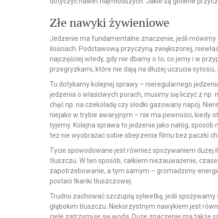
dotyczyć nawet najmłodszych. Jakie są główne przycz
Złe nawyki żywieniowe
Jedzenie ma fundamentalne znaczenie, jeśli mówimy o ty
ilościach. Podstawową przyczyną zwiększonej, niewłaściw
najczęściej wtedy, gdy nie dbamy o to, co jemy i w prz
przegryzkami, które nie dają na dłużej uczucia sytości, 
Tu dotykamy kolejnej sprawy – nieregularnego jedzen
jedzenia o właściwych porach, musimy się liczyć z np
chęć np. na czekoladę czy słodki gazowany napój. Nie
niejako w trybie awaryjnym – nie ma pewności, kiedy o
tyjemy. Kolejna sprawa to jedzenie jako nałóg, sposób
też nie wyobrażać sobie obejrzenia filmu bez paczki ch
Tycie spowodowane jest również spożywaniem dużej ilo
tłuszczu. W ten sposób, całkiem niezauważenie, czas
zapotrzebowanie, a tym samym – gromadzimy energię, k
postaci tkanki tłuszczowej.
Trudno zachować szczupłą sylwetkę, jeśli spożywamy w
głębokim tłuszczu. Niekorzystnym nawykiem jest rów
ciele zatrzymuje się woda. Duże znaczenie ma także 