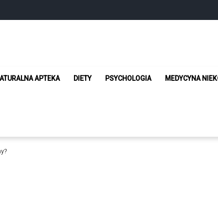
 Żyj w zgodzie ze sobą
ATURALNA APTEKA
DIETY
PSYCHOLOGIA
MEDYCYNA NIE
my?