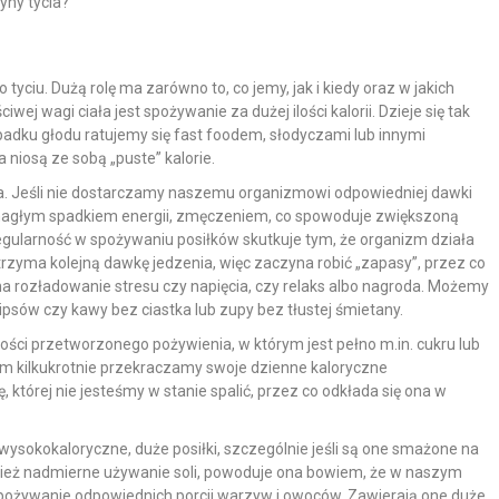
yny tycia?
ciu. Dużą rolę ma zarówno to, co jemy, jak i kiedy oraz w jakich
ej wagi ciała jest spożywanie za dużej ilości kalorii. Dzieje się tak
ypadku głodu ratujemy się fast foodem, słodyczami lub innymi
a niosą ze sobą „puste” kalorie.
ia. Jeśli nie dostarczamy naszemu organizmowi odpowiedniej dawki
. nagłym spadkiem energii, zmęczeniem, co spowoduje zwiększoną
regularność w spożywaniu posiłków skutkuje tym, że organizm działa
trzyma kolejną dawkę jedzenia, więc zaczyna robić „zapasy”, przez co
 na rozładowanie stresu czy napięcia, czy relaks albo nagroda. Możemy
ipsów czy kawy bez ciastka lub zupy bez tłustej śmietany.
ści przetworzonego pożywienia, w którym jest pełno m.in. cukru lub
em kilkukrotnie przekraczamy swoje dzienne kaloryczne
tórej nie jesteśmy w stanie spalić, przez co odkłada się ona w
ysokokaloryczne, duże posiłki, szczególnie jeśli są one smażone na
nież nadmierne używanie soli, powoduje ona bowiem, że w naszym
spożywanie odpowiednich porcji warzyw i owoców. Zawierają one duże