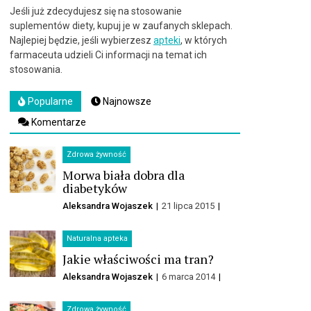
Jeśli już zdecydujesz się na stosowanie
suplementów diety, kupuj je w zaufanych sklepach.
Najlepiej będzie, jeśli wybierzesz
apteki
, w których
farmaceuta udzieli Ci informacji na temat ich
stosowania.
Popularne
Najnowsze
Komentarze
Zdrowa żywność
Morwa biała dobra dla
diabetyków
Aleksandra Wojaszek
21 lipca 2015
Naturalna apteka
Jakie właściwości ma tran?
Aleksandra Wojaszek
6 marca 2014
Zdrowa żywność