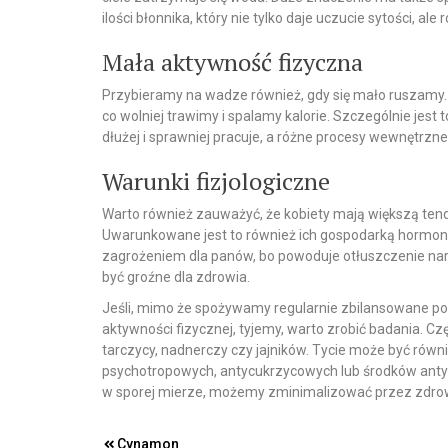
ilości błonnika, który nie tylko daje uczucie sytości, ale
Mała aktywność fizyczna
Przybieramy na wadze również, gdy się mało ruszamy.
co wolniej trawimy i spalamy kalorie. Szczególnie jes
dłużej i sprawniej pracuje, a różne procesy wewnętrzne
Warunki fizjologiczne
Warto również zauważyć, że kobiety mają większą tende
Uwarunkowane jest to również ich gospodarką hormona
zagrożeniem dla panów, bo powoduje otłuszczenie na
być groźne dla zdrowia.
Jeśli, mimo że spożywamy regularnie zbilansowane posi
aktywności fizycznej, tyjemy, warto zrobić badania. Czę
tarczycy, nadnerczy czy jajników. Tycie może być r
psychotropowych, antycukrzycowych lub środków antyk
w sporej mierze, możemy zminimalizować przez zdro
Cynamon