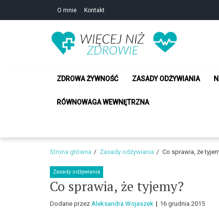
Skip
Skip
O mnie
Kontakt
to
to
navigation
content
Zdrowie i uroda –
Zdrowie i uroda – Żyj w zgodzie ze sobą!
ZDROWA ŻYWNOŚĆ
ZASADY ODŻYWIANIA
N
RÓWNOWAGA WEWNĘTRZNA
Strona główna
Zasady odżywiania
Co sprawia, że tyje
Zasady odżywiania
Co sprawia, że tyjemy?
Dodane przez
Aleksandra Wojaszek
16 grudnia 2015