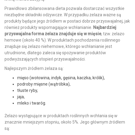
Prawidłowo zbilansowana dieta pozwala dostarczać wszystkie
niezbędne składniki odżywcze. W przypadku żelaza ważne są
produkty będące jego źródłem w postaci dobrze przyswajalnej, jak
również produkty wspomagające wchłanianie.
Najbardziej
przyswajalna forma żelaza znajduje się w mięsie
, tzw. żelazo
hemowe (około 40 %). W produktach pochodzenia roślinnego
znajduje się żelazo niehemowe, którego wchłanianie jest
utrudnione, dlatego zaleca się spożywanie produktów
podwyższających stopień przyswajalności.
Najlepszym źródłem żelaza są:
mięso (wołowina, indyk, gęsina, kaczka, królik),
podroby mięsne (wątróbka),
tłuste ryby,
jaja,
mleko i twaróg.
Żelazo występujące w produktach roślinnych wchłania się w
znacznie mniejszym stopniu, około 5%. Jego głównym źródłem
są: