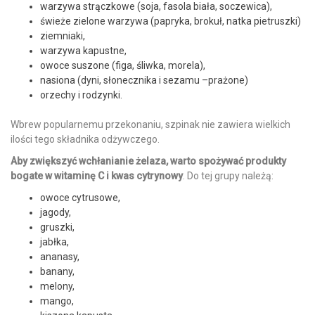
warzywa strączkowe (soja, fasola biała, soczewica),
świeże zielone warzywa (papryka, brokuł, natka pietruszki)
ziemniaki,
warzywa kapustne,
owoce suszone (figa, śliwka, morela),
nasiona (dyni, słonecznika i sezamu –prażone)
orzechy i rodzynki.
Wbrew popularnemu przekonaniu, szpinak nie zawiera wielkich
ilości tego składnika odżywczego.
Aby zwiększyć wchłanianie żelaza, warto spożywać produkty
bogate w witaminę C i kwas cytrynowy
. Do tej grupy należą:
owoce cytrusowe,
jagody,
gruszki,
jabłka,
ananasy,
banany,
melony,
mango,