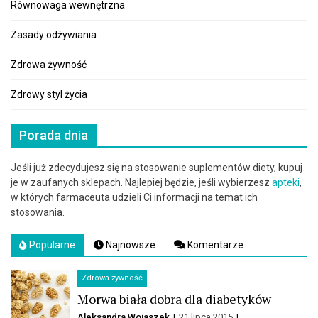
Równowaga wewnętrzna
Zasady odżywiania
Zdrowa żywność
Zdrowy styl życia
Porada dnia
Jeśli już zdecydujesz się na stosowanie suplementów diety, kupuj
je w zaufanych sklepach. Najlepiej będzie, jeśli wybierzesz
apteki
,
w których farmaceuta udzieli Ci informacji na temat ich
stosowania.
Popularne
Najnowsze
Komentarze
Zdrowa żywność
Morwa biała dobra dla diabetyków
Aleksandra Wojaszek
21 lipca 2015