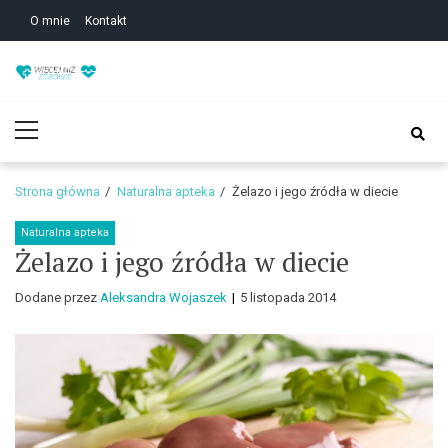
Skip
Skip
O mnie
Kontakt
to
to
navigation
content
Zdrowie i uroda – Żyj
Zdrowie i uroda – Żyj w zgodzie ze sobą!
Primary
w zgodzie ze sobą!
Menu
Strona główna
Naturalna apteka
Żelazo i jego źródła w diecie
Naturalna apteka
Żelazo i jego źródła w diecie
Dodane przez
Aleksandra Wojaszek
5 listopada 2014