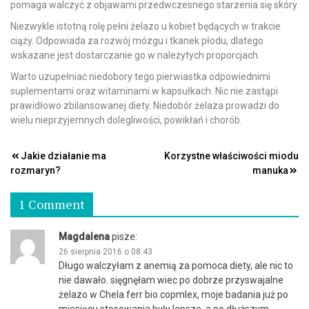
pomaga walczyć z objawami przedwczesnego starzenia się skóry.
Niezwykle istotną rolę pełni żelazo u kobiet będących w trakcie
ciąży. Odpowiada za rozwój mózgu i tkanek płodu, dlatego
wskazane jest dostarczanie go w należytych proporcjach.
Warto uzupełniać niedobory tego pierwiastka odpowiednimi
suplementami oraz witaminami w kapsułkach. Nic nie zastąpi
prawidłowo zbilansowanej diety. Niedobór żelaza prowadzi do
wielu nieprzyjemnych dolegliwości, powikłań i chorób.
Nawigacja
Jakie działanie ma
Korzystne właściwości miodu
rozmaryn?
manuka
wpisu
1 Comment
Magdalena
pisze:
26 sierpnia 2016 o 08:43
Długo walczyłam z anemią za pomoca diety, ale nic to
nie dawało. sięgnęłam wiec po dobrze przyswajalne
żelazo w Chela ferr bio copmlex, moje badania już po