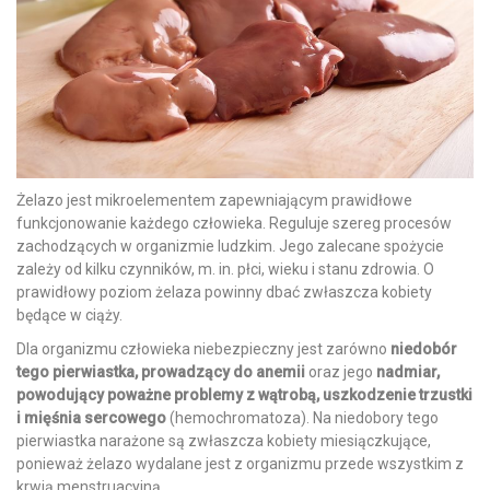
Żelazo jest mikroelementem zapewniającym prawidłowe
funkcjonowanie każdego człowieka. Reguluje szereg procesów
zachodzących w organizmie ludzkim. Jego zalecane spożycie
zależy od kilku czynników, m. in. płci, wieku i stanu zdrowia. O
prawidłowy poziom żelaza powinny dbać zwłaszcza kobiety
będące w ciąży.
Dla organizmu człowieka niebezpieczny jest zarówno
niedobór
tego pierwiastka, prowadzący do anemii
oraz jego
nadmiar,
powodujący poważne problemy z wątrobą, uszkodzenie trzustki
i mięśnia sercowego
(hemochromatoza). Na niedobory tego
pierwiastka narażone są zwłaszcza kobiety miesiączkujące,
ponieważ żelazo wydalane jest z organizmu przede wszystkim z
krwią menstruacyjną.