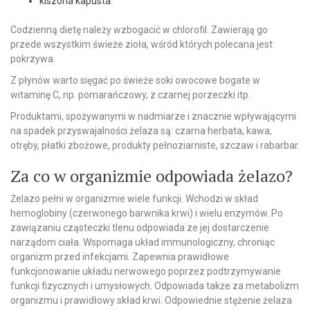
kiszona kapusta.
Codzienną dietę należy wzbogacić w chlorofil. Zawierają go
przede wszystkim świeże zioła, wśród których polecana jest
pokrzywa.
Z płynów warto sięgać po świeże soki owocowe bogate w
witaminę C, np. pomarańczowy, z czarnej porzeczki itp.
Produktami, spożywanymi w nadmiarze i znacznie wpływającymi
na spadek przyswajalności żelaza są: czarna herbata, kawa,
otręby, płatki zbożowe, produkty pełnoziarniste, szczaw i rabarbar.
Za co w organizmie odpowiada żelazo?
Żelazo pełni w organizmie wiele funkcji. Wchodzi w skład
hemoglobiny (czerwonego barwnika krwi) i wielu enzymów. Po
zawiązaniu cząsteczki tlenu odpowiada ze jej dostarczenie
narządom ciała. Wspomaga układ immunologiczny, chroniąc
organizm przed infekcjami. Zapewnia prawidłowe
funkcjonowanie układu nerwowego poprzez podtrzymywanie
funkcji fizycznych i umysłowych. Odpowiada także za metabolizm
organizmu i prawidłowy skład krwi. Odpowiednie stężenie żelaza