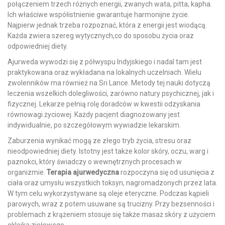
połączeniem trzech różnych energii, zwanych wata, pitta, kapha.
Ich właściwe współistnienie gwarantuje harmonijne życie.
Najpierw jednak trzeba rozpoznać, która z energii jest wiodącą.
Każda zwiera szereg wytycznych,co do sposobu życia oraz
odpowiedniej diety.
Ajurweda wywodzi się z półwyspu Indyjskiego i nadal tam jest
praktykowana oraz wykładana na lokalnych uczelniach. Wielu
zwolenników ma również na Sri Lance. Metody tej nauki dotyczą
leczenia wszelkich dolegliwości, zarówno natury psychicznej, jak i
fizycznej. Lekarze pełnią rolę doradców w kwestii odzyskania
równowagi życiowej. Każdy pacjent diagnozowany jest
indywidualnie, po szczegółowym wywiadzie lekarskim.
Zaburzenia wynikać mogą ze złego tryb życia, stresu oraz
nieodpowiedniej diety. Istotny jest także kolor skóry, oczu, warg i
paznokci, który świadczy o wewnętrznych procesach w
organizmie.
Terapia ajurwedyczna
rozpoczyna się od usunięcia z
ciała oraz umysłu wszystkich toksyn, nagromadzonych przez lata.
W tym celu wykorzystywane są oleje eteryczne. Podczas kąpieli
parowych, wraz z potem usuwane są trucizny. Przy bezsenności i
problemach z krążeniem stosuje się także masaż skóry z użyciem