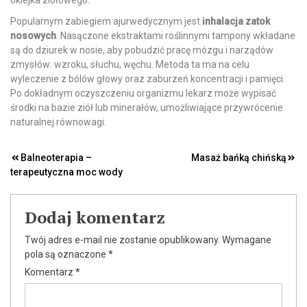
oklejka ziołowego.
Popularnym zabiegiem ajurwedycznym jest
inhalacja zatok
nosowych
. Nasączone ekstraktami roślinnymi tampony wkładane
są do dziurek w nosie, aby pobudzić pracę mózgu i narządów
zmysłów: wzroku, słuchu, węchu. Metoda ta ma na celu
wyleczenie z bólów głowy oraz zaburzeń koncentracji i pamięci.
Po dokładnym oczyszczeniu organizmu lekarz może wypisać
środki na bazie ziół lub minerałów, umożliwiające przywrócenie
naturalnej równowagi.
Nawigacja
Balneoterapia –
Masaż bańką chińską
terapeutyczna moc wody
wpisu
Dodaj komentarz
Twój adres e-mail nie zostanie opublikowany.
Wymagane
pola są oznaczone
*
Komentarz
*