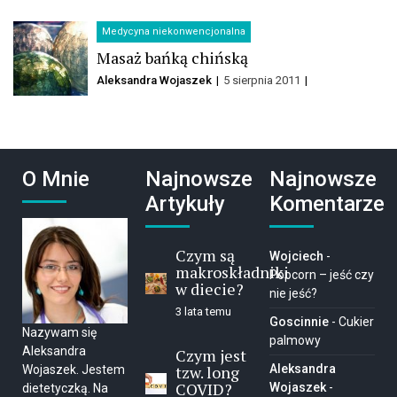
Medycyna niekonwencjonalna
Masaż bańką chińską
Aleksandra Wojaszek
5 sierpnia 2011
O Mnie
Najnowsze
Najnowsze
Artykuły
Komentarze
Czym są
Wojciech
-
makroskładniki
Popcorn – jeść czy
w diecie?
nie jeść?
3 lata temu
Goscinnie
-
Cukier
Nazywam się
palmowy
Aleksandra
Czym jest
tzw. long
Aleksandra
Wojaszek. Jestem
COVID?
Wojaszek
-
dietetyczką. Na