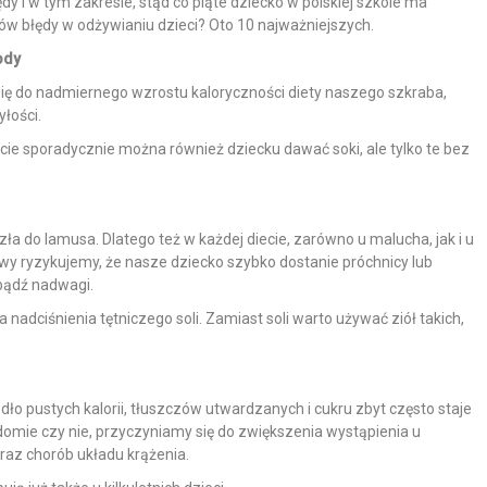
 i w tym zakresie, stąd co piąte dziecko w polskiej szkole ma
ów błędy w odżywianiu dzieci? Oto 10 najważniejszych.
ody
się do nadmiernego wzrostu kaloryczności diety naszego szkraba,
łości.
cie sporadycznie można również dziecku dawać soki, ale tylko te bez
zła do lamusa. Dlatego też w każdej diecie, zarówno u malucha, jak i u
awy ryzykujemy, że nasze dziecko szybko dostanie próchnicy lub
 bądź nadwagi.
adciśnienia tętniczego soli. Zamiast soli warto używać ziół takich,
ło pustych kalorii, tłuszczów utwardzanych i cukru zbyt często staje
domie czy nie, przyczyniamy się do zwiększenia wystąpienia u
oraz chorób układu krążenia.