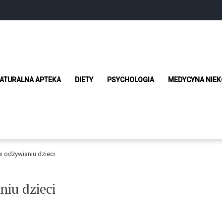
 Żyj w zgodzie ze sobą
ATURALNA APTEKA
DIETY
PSYCHOLOGIA
MEDYCYNA NIE
w odżywianiu dzieci
niu dzieci