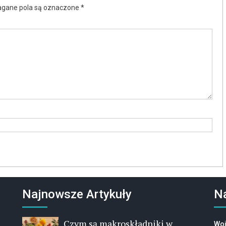
gane pola są oznaczone
*
Najnowsze Artykuły
N
Czym są makroskładniki w
Woj