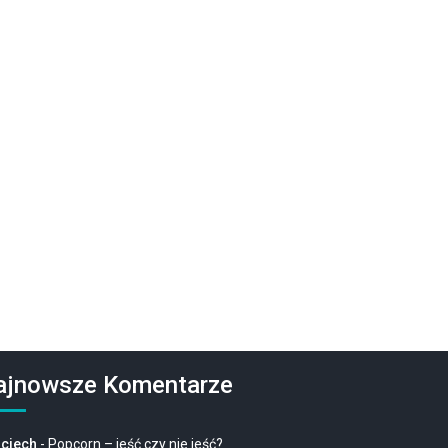
ajnowsze Komentarze
ciech
-
Popcorn – jeść czy nie jeść?