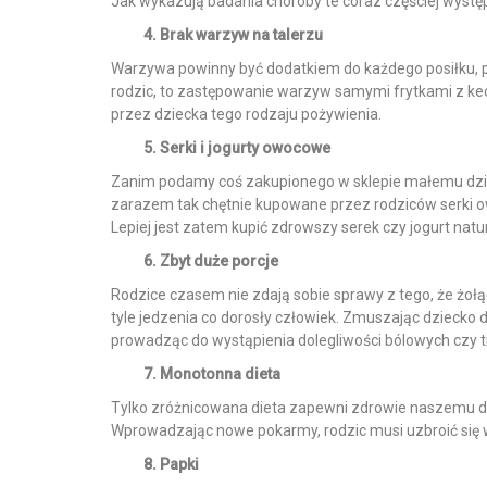
Jak wykazują badania choroby te coraz częściej występuj
4. Brak warzyw na talerzu
Warzywa powinny być dodatkiem do każdego posiłku, p
rodzic, to zastępowanie warzyw samymi frytkami z k
przez dziecka tego rodzaju pożywienia.
5. Serki i jogurty owocowe
Zanim podamy coś zakupionego w sklepie małemu dzie
zarazem tak chętnie kupowane przez rodziców serki o
Lepiej jest zatem kupić zdrowszy serek czy jogurt nat
6. Zbyt duże porcje
Rodzice czasem nie zdają sobie sprawy z tego, że żołąd
tyle jedzenia co dorosły człowiek. Zmuszając dziecko 
prowadząc do wystąpienia dolegliwości bólowych czy 
7. Monotonna dieta
Tylko zróżnicowana dieta zapewni zdrowie naszemu dz
Wprowadzając nowe pokarmy, rodzic musi uzbroić się w 
8. Papki