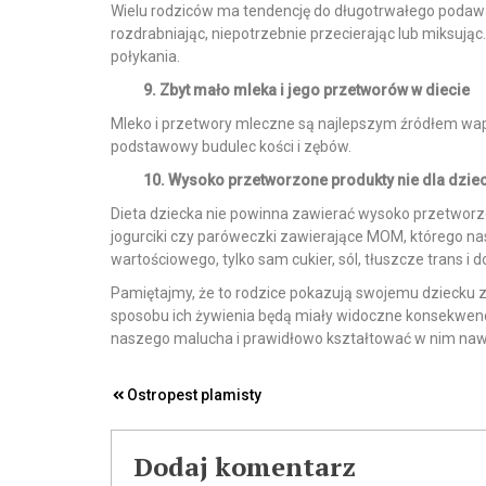
Wielu rodziców ma tendencję do długotrwałego podawan
rozdrabniając, niepotrzebnie przecierając lub miksując
połykania.
9. Zbyt mało mleka i jego przetworów w diecie
Mleko i przetwory mleczne są najlepszym źródłem wapn
podstawowy budulec kości i zębów.
10. Wysoko przetworzone produkty nie dla dziec
Dieta dziecka nie powinna zawierać wysoko przetworz
jogurciki czy paróweczki zawierające MOM, którego na
wartościowego, tylko sam cukier, sól, tłuszcze trans i 
Pamiętajmy, że to rodzice pokazują swojemu dziecku
sposobu ich żywienia będą miały widoczne konsekwenc
naszego malucha i prawidłowo kształtować w nim naw
Nawigacja
Ostropest plamisty
wpisu
Dodaj komentarz