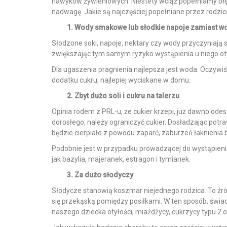
nawyków żywieniowych. Niestety wciąż popełniamy błędy
nadwagę. Jakie są najczęściej popełniane przez rodzic
1. Wody smakowe lub słodkie napoje zamiast w
Słodzone soki, napoje, nektary czy wody przyczyniają 
zwiększając tym samym ryzyko wystąpienia u niego oty
Dla ugaszenia pragnienia najlepsza jest woda. Oczywiś
dodatku cukru, najlepiej wyciskane w domu.
2. Zbyt dużo soli i cukru na talerzu
Opinia rodem z PRL-u, że cukier krzepi, już dawno odes
dorosłego, należy ograniczyć cukier. Dosładzając potr
będzie cierpiało z powodu zaparć, zaburzeń łaknienia
Podobnie jest w przypadku prowadzącej do wystąpienia n
jak bazylia, majeranek, estragon i tymianek.
3. Za dużo słodyczy
Słodycze stanowią koszmar niejednego rodzica. To źród
się przekąską pomiędzy posiłkami. W ten sposób, świa
naszego dziecka otyłości, miażdżycy, cukrzycy typu 2 