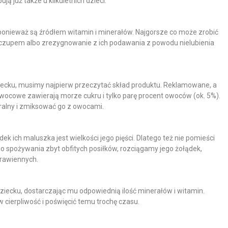
ą już także u kilkuletnich dzieci.
onieważ są źródłem witamin i minerałów. Najgorsze co może zrobić
eczupem albo zrezygnowanie z ich podawania z powodu nielubienia
cku, musimy najpierw przeczytać skład produktu. Reklamowane, a
wocowe zawierają morze cukru i tylko parę procent owoców (ok. 5%).
uralny i zmiksować go z owocami.
ek ich maluszka jest wielkości jego pięści. Dlatego też nie pomieści
do spożywania zbyt obfitych posiłków, rozciągamy jego żołądek,
trawiennych.
iecku, dostarczając mu odpowiednią ilość minerałów i witamin.
cierpliwość i poświęcić temu trochę czasu.