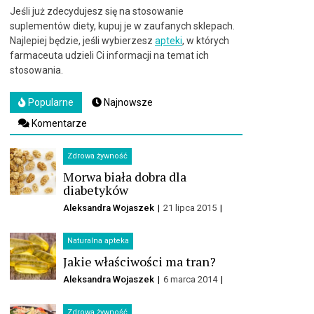
Jeśli już zdecydujesz się na stosowanie
suplementów diety, kupuj je w zaufanych sklepach.
Najlepiej będzie, jeśli wybierzesz
apteki
, w których
farmaceuta udzieli Ci informacji na temat ich
stosowania.
Popularne
Najnowsze
Komentarze
Zdrowa żywność
Morwa biała dobra dla
diabetyków
Aleksandra Wojaszek
21 lipca 2015
Naturalna apteka
Jakie właściwości ma tran?
Aleksandra Wojaszek
6 marca 2014
Zdrowa żywność