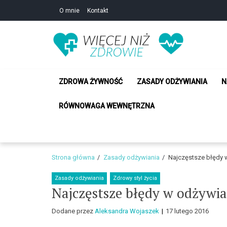
Skip
Skip
O mnie
Kontakt
to
to
navigation
content
Zdrowie i uroda –
Zdrowie i uroda – Żyj w zgodzie ze sobą!
ZDROWA ŻYWNOŚĆ
ZASADY ODŻYWIANIA
N
RÓWNOWAGA WEWNĘTRZNA
Strona główna
Zasady odżywiania
Najczęstsze błędy 
Zasady odżywiania
Zdrowy styl życia
Najczęstsze błędy w odżywia
Dodane przez
Aleksandra Wojaszek
17 lutego 2016