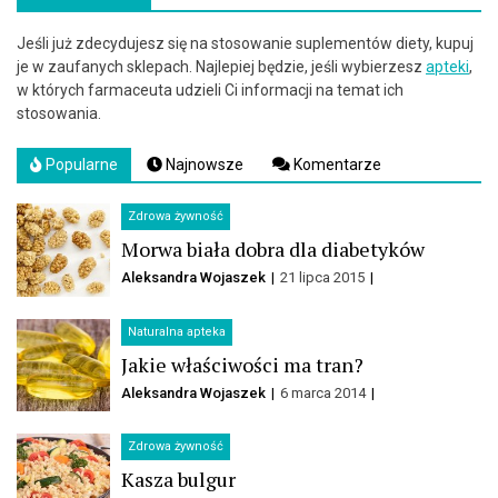
Jeśli już zdecydujesz się na stosowanie suplementów diety, kupuj
je w zaufanych sklepach. Najlepiej będzie, jeśli wybierzesz
apteki
,
w których farmaceuta udzieli Ci informacji na temat ich
stosowania.
Popularne
Najnowsze
Komentarze
Zdrowa żywność
Morwa biała dobra dla diabetyków
Aleksandra Wojaszek
21 lipca 2015
Naturalna apteka
Jakie właściwości ma tran?
Aleksandra Wojaszek
6 marca 2014
Zdrowa żywność
Kasza bulgur