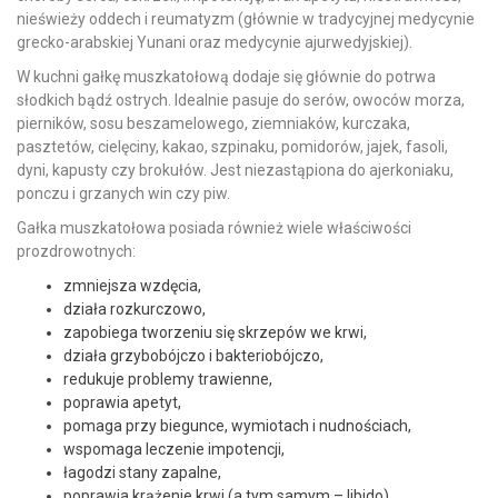
nieświeży oddech i reumatyzm (głównie w tradycyjnej medycynie
grecko-arabskiej Yunani oraz medycynie ajurwedyjskiej).
W kuchni gałkę muszkatołową dodaje się głównie do potrwa
słodkich bądź ostrych. Idealnie pasuje do serów, owoców morza,
pierników, sosu beszamelowego, ziemniaków, kurczaka,
pasztetów, cielęciny, kakao, szpinaku, pomidorów, jajek, fasoli,
dyni, kapusty czy brokułów. Jest niezastąpiona do ajerkoniaku,
ponczu i grzanych win czy piw.
Gałka muszkatołowa posiada również wiele właściwości
prozdrowotnych:
zmniejsza wzdęcia,
działa rozkurczowo,
zapobiega tworzeniu się skrzepów we krwi,
działa grzybobójczo i bakteriobójczo,
redukuje problemy trawienne,
poprawia apetyt,
pomaga przy biegunce, wymiotach i nudnościach,
wspomaga leczenie impotencji,
łagodzi stany zapalne,
poprawia krążenie krwi (a tym samym – libido),