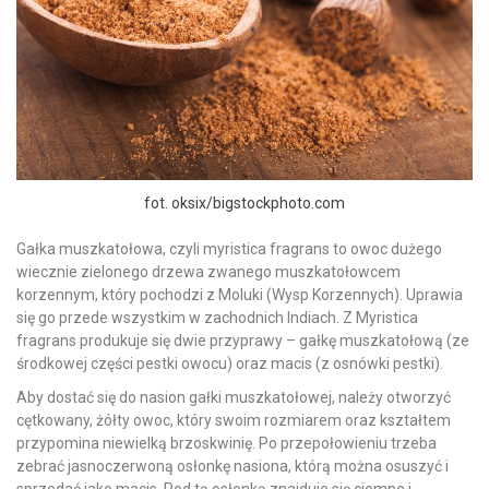
fot. oksix/bigstockphoto.com
Gałka muszkatołowa, czyli myristica fragrans to owoc dużego
wiecznie zielonego drzewa zwanego muszkatołowcem
korzennym, który pochodzi z Moluki (Wysp Korzennych). Uprawia
się go przede wszystkim w zachodnich Indiach. Z Myristica
fragrans produkuje się dwie przyprawy – gałkę muszkatołową (ze
środkowej części pestki owocu) oraz macis (z osnówki pestki).
Aby dostać się do nasion gałki muszkatołowej, należy otworzyć
cętkowany, żółty owoc, który swoim rozmiarem oraz kształtem
przypomina niewielką brzoskwinię. Po przepołowieniu trzeba
zebrać jasnoczerwoną osłonkę nasiona, którą można osuszyć i
sprzedać jako macis. Pod tą osłonką znajduje się ciemne i