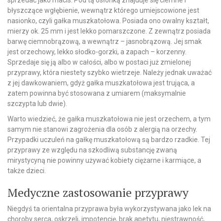
błyszczące wgłębienie, wewnątrz którego umiejscowione jest
nasionko, czyli gałka muszkatołowa. Posiada ono owalny kształt,
mierzy ok. 25 mm i jest lekko pomarszczone. Z zewnątrz posiada
barwę ciemnobrązową, a wewnątrz – jasnobrązową. Jej smak
jest orzechowy, lekko słodko-gorzki, a zapach – korzenny.
Sprzedaje się ją albo w całości, albo w postaci już zmielonej
przyprawy, która niestety szybko wietrzeje. Należy jednak uważać
z jej dawkowaniem, gdyż gałka muszkatołowa jest trująca, a
zatem powinna być stosowana z umiarem (maksymalnie
szczypta lub dwie).
Warto wiedzieć, że gałka muszkatołowa nie jest orzechem, a tym
samym nie stanowi zagrożenia dla osób z alergią na orzechy.
Przypadki uczuleń na gałkę muszkatołową są bardzo rzadkie. Tej
przyprawy ze względu na szkodliwą substancję zwaną
mirystycyną nie powinny używać kobiety ciężarne i karmiące, a
także dzieci.
Medyczne zastosowanie przyprawy
Niegdyś ta orientalna przyprawa była wykorzystywana jako lek na
choroby serca, oskrzeli, impotencję, brak apetytu, niestrawność,