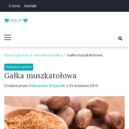
Skip
Skip
O mnie
Kontakt
to
to
navigation
content
Zdrowie i uroda – Żyj
Zdrowie i uroda – Żyj w zgodzie ze sobą!
Primary
w zgodzie ze sobą!
Menu
Strona główna
Naturalna apteka
Gałka muszkatołowa
Naturalna apteka
Gałka muszkatołowa
Dodane przez
Aleksandra Wojaszek
23 września 2015