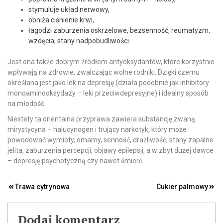
stymuluje układ nerwowy,
obniża ciśnienie krwi,
łagodzi zaburzenia oskrzelowe, bezsenność, reumatyzm,
wzdęcia, stany nadpobudliwości.
Jest ona także dobrym źródłem antyoksydantów, które korzystnie
wpływają na zdrowie, zwalczając wolne rodniki. Dzięki czemu
określana jest jako lek na depresję (działa podobnie jak inhibitory
monoaminooksydazy – leki przeciwdepresyjne) i idealny sposób
na młodość.
Niestety ta orientalna przyprawa zawiera substancję zwaną
mirystycyna – halucynogen i trujący narkotyk, który może
powodować wymioty, omamy, senność, drażliwość, stany zapalne
jelita, zaburzenia percepcji, objawy epilepsji, a w zbyt dużej dawce
– depresję psychotyczną czy nawet śmierć.
Nawigacja
Trawa cytrynowa
Cukier palmowy
wpisu
Dodaj komentarz