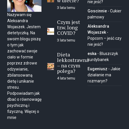
w diecie?
nie jeść?
3 lata temu
Goscinnie
-
Cukier
Nazywam się
palmowy
Aleksandra
Czym jest
tzw. long
Aleksandra
Wojaszek. Jestem
COVID?
Wojaszek
-
dietetyczką. Na
Popcorn – jeść czy
swoim blogu piszę
3 lata temu
nie jeść?
o tym jak
zachować swoje
Dieta
eska
-
Bluszczyk
ciało w formie
lekkostrawna
kurdybanek
poprzez zdrowe
– na czym
Eugeniusz
-
Jakie
odżywianie,
polega?
działanie ma
zbilansowaną
4 lata temu
rozmaryn?
dietę i unikanie
stresu.
Podpowiadam jak
dbać o równowagę
psychiczną i
fizyczną.
Więcej o
mnie