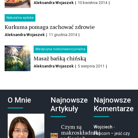
Aleksandra Wojaszek
10 kwietnia 2014
Naturalna apteka
Kurkuma pomaga zachować zdrowie
Aleksandra Wojaszek
11 grudnia 2014
Medycyna niekonwencjonalna
Masaż bańką chińską
Aleksandra Wojaszek
5 sierpnia 2011
O Mnie
Najnowsze
Najnowsze
Artykuły
Komentarze
Czym są
Wojciech
-
makroskładniki
Popcorn – jeść czy